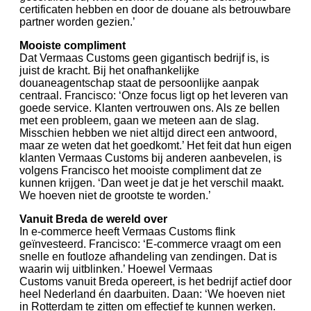
certificaten hebben en door de douane als betrouwbare
partner worden gezien.’
Mooiste compliment
Dat Vermaas Customs geen gigantisch bedrijf is, is
juist de kracht. Bij het onafhankelijke
douaneagentschap staat de persoonlijke aanpak
centraal. Francisco: ‘Onze focus ligt op het leveren van
goede service. Klanten vertrouwen ons. Als ze bellen
met een probleem, gaan we meteen aan de slag.
Misschien hebben we niet altijd direct een antwoord,
maar ze weten dat het goedkomt.’ Het feit dat hun eigen
klanten Vermaas Customs bij anderen aanbevelen, is
volgens Francisco het mooiste compliment dat ze
kunnen krijgen. ‘Dan weet je dat je het verschil maakt.
We hoeven niet de grootste te worden.’
Vanuit Breda de wereld over
In e-commerce heeft Vermaas Customs flink
geïnvesteerd. Francisco: ‘E-commerce vraagt om een
snelle en foutloze afhandeling van zendingen. Dat is
waarin wij uitblinken.’ Hoewel Vermaas
Customs vanuit Breda opereert, is het bedrijf actief door
heel Nederland én daarbuiten. Daan: ‘We hoeven niet
in Rotterdam te zitten om effectief te kunnen werken.