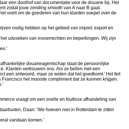
 daar een doolhof van documentatie voor de douane bij. Het
ent zodat jouw zending smooth van A naar B gaat.
t voelt om de goederen van hun klanten soepel over de
ijven nodig hebben op het gebied van import, export en
het uitzoeken van invoerrechten en beperkingen. Wij zijn
en.’
 onafhankelijke douaneagentschap staat de persoonlijke
ce. Klanten vertrouwen ons. Als ze bellen met een
ct een antwoord, maar ze weten dat het goedkomt.’ Het feit
 Francisco het mooiste compliment dat ze kunnen krijgen.
.’
mmerce vraagt om een snelle en foutloze afhandeling van
 daarbuiten. Daan: ‘We hoeven niet in Rotterdam te zitten
veral vandaan komen.’