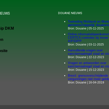
DOUANE NIEUWS
IEUWS
Toetreding Moldavië en Mont
gemeenschappelijk douaneve
hip DKM
Bron: Douane
05-11-2025
Online informatiebijeenkoms
CERTEX-controles bij invoe
en
A/P/D/PP
Bron: Douane
03-11-2025
Aanvullende vragen over
site
sanctiemaatregel staal en st
Bron: Douane
22-12-2023
Vragen en antwoorden over
sanctiemaatregel staal en st
Bron: Douane
15-12-2023
Brexit: grensoverschrijdende
vergunningen niet meer geldi
Bron: Douane
16-04-2019