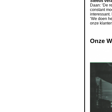
Steeds ver
Daan: ‘De r
constant mo
interessant.
‘We doen het
onze klanten
Onze W