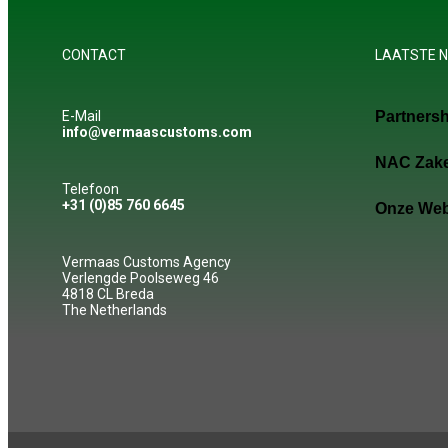
CONTACT
LAATSTE N
E-Mail
Partners
info@vermaascustoms.com
NAC Zak
Telefoon
+31 (0)85 760 6645
Onze Web
Vermaas Customs Agency
Verlengde Poolseweg 46
4818 CL Breda
The Netherlands