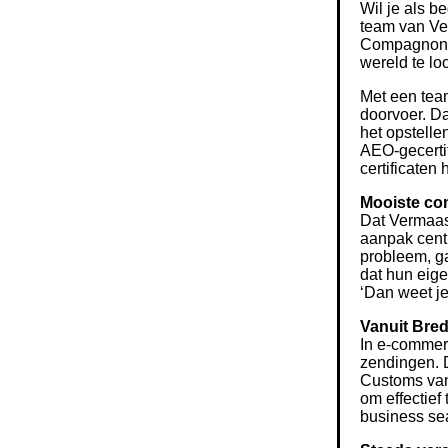
Wil je als b
team van Ve
Compagnons 
wereld te lo
Met een tea
doorvoer. Da
het opstelle
AEO-gecertif
certificaten
Mooiste co
Dat Vermaas 
aanpak centr
probleem, ga
dat hun eig
‘Dan weet je
Vanuit Bred
In e-commer
zendingen. D
Customs vanu
om effectief
business se