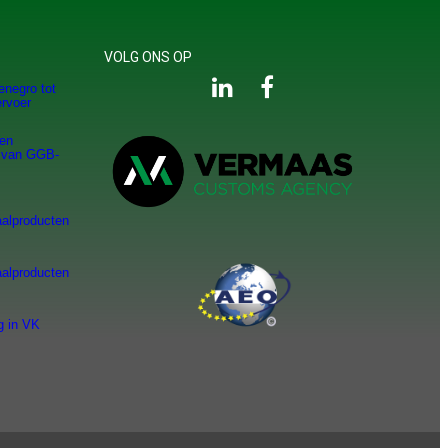
VOLG ONS OP
enegro tot
rvoer
ten
r van GGB-
aalproducten
aalproducten
g in VK