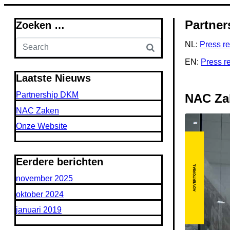
Partne
Zoeken …
NL:
Press r
EN:
Press r
Laatste Nieuws
Partnership DKM
NAC Za
NAC Zaken
Onze Website
Eerdere berichten
november 2025
oktober 2024
januari 2019