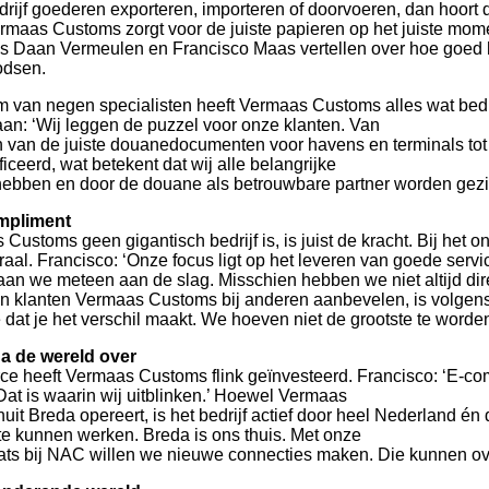
edrijf goederen exporteren, importeren of doorvoeren, dan hoort
rmaas Customs zorgt voor de juiste papieren op het juiste mom
Daan Vermeulen en Francisco Maas vertellen over hoe goed he
odsen.
m van negen specialisten heeft Vermaas Customs alles wat bedr
an: ‘Wij leggen de puzzel voor onze klanten. Van
n van de juiste douanedocumenten voor havens en terminals tot 
iceerd, wat betekent dat wij alle belangrijke
 hebben en door de douane als betrouwbare partner worden gezi
mpliment
Customs geen gigantisch bedrijf is, is juist de kracht. Bij het
aal. Francisco: ‘Onze focus ligt op het leveren van goede servi
an we meteen aan de slag. Misschien hebben we niet altijd dire
en klanten Vermaas Customs bij anderen aanbevelen, is volgens
 dat je het verschil maakt. We hoeven niet de grootste te worden
a de wereld over
ce heeft Vermaas Customs flink geïnvesteerd. Francisco: ‘E-co
at is waarin wij uitblinken.’ Hoewel Vermaas
it Breda opereert, is het bedrijf actief door heel Nederland én
 te kunnen werken. Breda is ons thuis. Met onze
ats bij NAC willen we nieuwe connecties maken. Die kunnen o