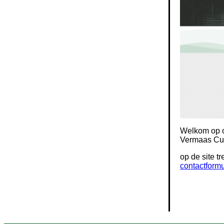
Welkom op o
Vermaas Cus
op de site t
contactformu