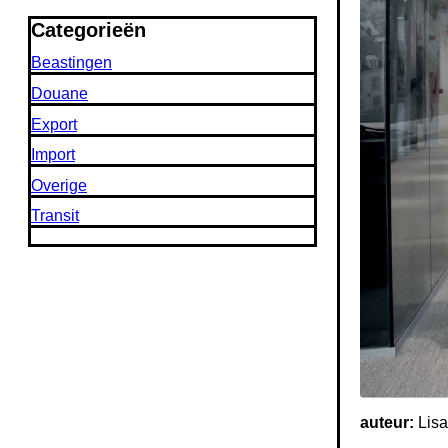
Categorieën
Beastingen
Douane
Export
Import
Overige
Transit
auteur:
Lis