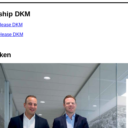
rship DKM
elease DKM
elease DKM
ken